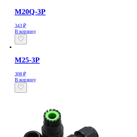
M20Q-3P
343
₽
В корзину
M25-3P
308
₽
В корзину